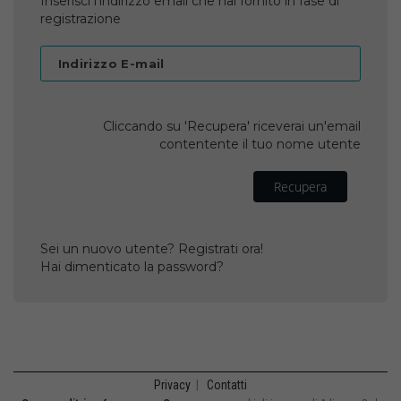
Inserisci l'indirizzo email che hai fornito in fase di
registrazione
Indirizzo E-mail
Cliccando su 'Recupera' riceverai un'email
contentente il tuo nome utente
Recupera
Sei un nuovo utente? Registrati ora!
Hai dimenticato la password?
Privacy
|
Contatti