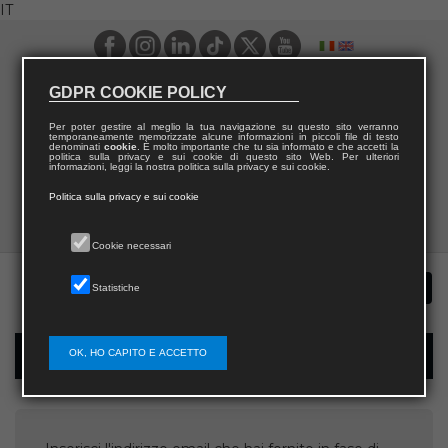
IT
GDPR COOKIE POLICY
Per poter gestire al meglio la tua navigazione su questo sito verranno
temporaneamente memorizzate alcune informazioni in piccoli file di testo
denominati
cookie
. È molto importante che tu sia informato e che accetti la
politica sulla privacy e sui cookie di questo sito Web. Per ulteriori
informazioni, leggi la nostra politica sulla privacy e sui cookie.
Politica sulla privacy e sui cookie
Cookie necessari
Statistiche
OK, HO CAPITO E ACCETTO
Recupera username