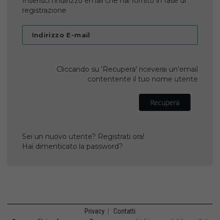
Inserisci l'indirizzo email che hai fornito in fase di
registrazione
Indirizzo E-mail
Cliccando su 'Recupera' riceverai un'email
contentente il tuo nome utente
Recupera
Sei un nuovo utente? Registrati ora!
Hai dimenticato la password?
Privacy
|
Contatti