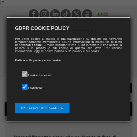
IT
GDPR COOKIE POLICY
Per poter gestire al meglio la tua navigazione su questo sito verranno
temporaneamente memorizzate alcune informazioni in piccoli file di testo
denominati
cookie
. È molto importante che tu sia informato e che accetti la
politica sulla privacy e sui cookie di questo sito Web. Per ulteriori
informazioni, leggi la nostra politica sulla privacy e sui cookie.
Politica sulla privacy e sui cookie
Cookie necessari
Statistiche
OK, HO CAPITO E ACCETTO
Recupera username