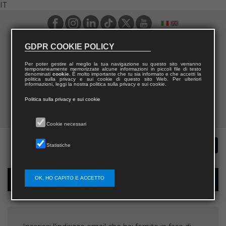
IT
GDPR COOKIE POLICY
Per poter gestire al meglio la tua navigazione su questo sito verranno
temporaneamente memorizzate alcune informazioni in piccoli file di testo
denominati
cookie
. È molto importante che tu sia informato e che accetti la
politica sulla privacy e sui cookie di questo sito Web. Per ulteriori
informazioni, leggi la nostra politica sulla privacy e sui cookie.
Politica sulla privacy e sui cookie
Cookie necessari
Statistiche
OK, HO CAPITO E ACCETTO
Recupera username