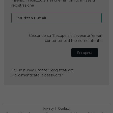
Inserisci l'indirizzo email che hai fornito in fase di
registrazione
Indirizzo E-mail
Cliccando su 'Recupera' riceverai un'email
contentente il tuo nome utente
Recupera
Sei un nuovo utente? Registrati ora!
Hai dimenticato la password?
Privacy
|
Contatti