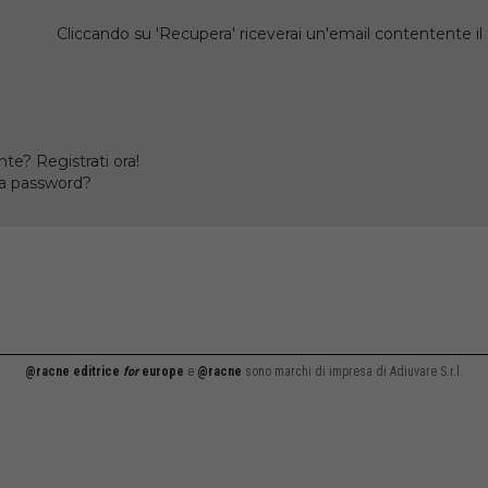
Cliccando su 'Recupera' riceverai un'email contentente 
te? Registrati ora!
la password?
@racne editrice
for
europe
e
@racne
sono marchi di impresa di Adiuvare S.r.l.