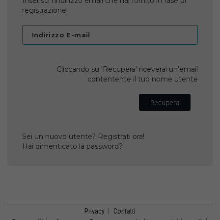
Inserisci l'indirizzo email che hai fornito in fase di
registrazione
Indirizzo E-mail
Cliccando su 'Recupera' riceverai un'email
contentente il tuo nome utente
Recupera
Sei un nuovo utente? Registrati ora!
Hai dimenticato la password?
Privacy
|
Contatti