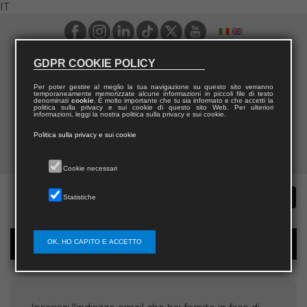
IT
GDPR COOKIE POLICY
Per poter gestire al meglio la tua navigazione su questo sito verranno
temporaneamente memorizzate alcune informazioni in piccoli file di testo
denominati
cookie
. È molto importante che tu sia informato e che accetti la
politica sulla privacy e sui cookie di questo sito Web. Per ulteriori
informazioni, leggi la nostra politica sulla privacy e sui cookie.
Politica sulla privacy e sui cookie
Cookie necessari
Statistiche
OK, HO CAPITO E ACCETTO
Recupera username