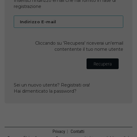
Inserisci l'indirizzo email che hai fornito in fase di
registrazione
Indirizzo E-mail
Cliccando su 'Recupera' riceverai un'email
contentente il tuo nome utente
Recupera
Sei un nuovo utente? Registrati ora!
Hai dimenticato la password?
Privacy
|
Contatti