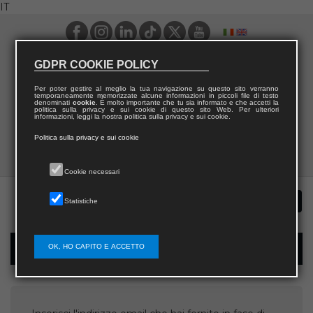
IT
GDPR COOKIE POLICY
Per poter gestire al meglio la tua navigazione su questo sito verranno
temporaneamente memorizzate alcune informazioni in piccoli file di testo
denominati
cookie
. È molto importante che tu sia informato e che accetti la
politica sulla privacy e sui cookie di questo sito Web. Per ulteriori
informazioni, leggi la nostra politica sulla privacy e sui cookie.
Politica sulla privacy e sui cookie
Cookie necessari
Statistiche
OK, HO CAPITO E ACCETTO
Recupera username