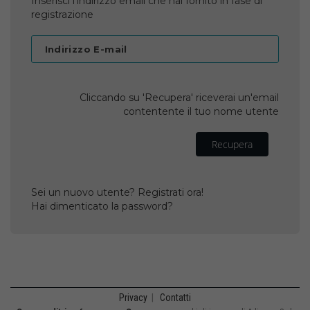
Inserisci l'indirizzo email che hai fornito in fase di
registrazione
Indirizzo E-mail
Cliccando su 'Recupera' riceverai un'email
contentente il tuo nome utente
Recupera
Sei un nuovo utente? Registrati ora!
Hai dimenticato la password?
Privacy
|
Contatti