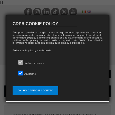
IT
GDPR COOKIE POLICY
Per poter gestire al meglio la tua navigazione su questo sito verranno
temporaneamente memorizzate alcune informazioni in piccoli file di testo
denominati
cookie
. È molto importante che tu sia informato e che accetti la
politica sulla privacy e sui cookie di questo sito Web. Per ulteriori
informazioni, leggi la nostra politica sulla privacy e sui cookie.
Politica sulla privacy e sui cookie
Cookie necessari
Statistiche
OK, HO CAPITO E ACCETTO
Recupera username