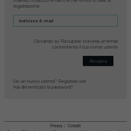
Inserisci l'indirizzo email che hai fornito in fase di
registrazione
Indirizzo E-mail
Cliccando su 'Recupera' riceverai un'email
contentente il tuo nome utente
Recupera
Sei un nuovo utente? Registrati ora!
Hai dimenticato la password?
Privacy
|
Contatti