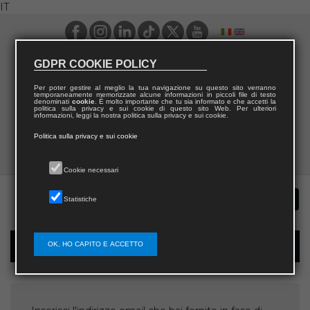
IT
GDPR COOKIE POLICY
Per poter gestire al meglio la tua navigazione su questo sito verranno
temporaneamente memorizzate alcune informazioni in piccoli file di testo
denominati
cookie
. È molto importante che tu sia informato e che accetti la
politica sulla privacy e sui cookie di questo sito Web. Per ulteriori
informazioni, leggi la nostra politica sulla privacy e sui cookie.
Politica sulla privacy e sui cookie
Cookie necessari
Statistiche
OK, HO CAPITO E ACCETTO
Recupera username