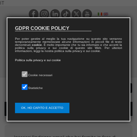
IT
GDPR COOKIE POLICY
Per poter gestire al meglio la tua navigazione su questo sito verranno
temporaneamente memorizzate alcune informazioni in piccoli file di testo
denominati
cookie
. È molto importante che tu sia informato e che accetti la
politica sulla privacy e sui cookie di questo sito Web. Per ulteriori
informazioni, leggi la nostra politica sulla privacy e sui cookie.
Politica sulla privacy e sui cookie
Cookie necessari
Statistiche
OK, HO CAPITO E ACCETTO
Recupera username