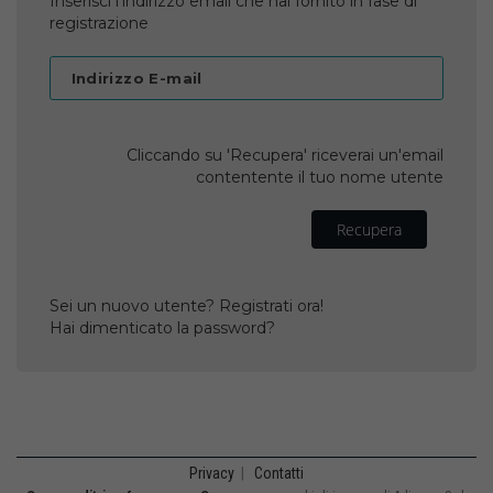
Inserisci l'indirizzo email che hai fornito in fase di
registrazione
Indirizzo E-mail
Cliccando su 'Recupera' riceverai un'email
contentente il tuo nome utente
Recupera
Sei un nuovo utente? Registrati ora!
Hai dimenticato la password?
Privacy
|
Contatti