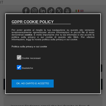
IT
GDPR COOKIE POLICY
Per poter gestire al meglio la tua navigazione su questo sito verranno
temporaneamente memorizzate alcune informazioni in piccoli file di testo
denominati
cookie
. È molto importante che tu sia informato e che accetti la
politica sulla privacy e sui cookie di questo sito Web. Per ulteriori
informazioni, leggi la nostra politica sulla privacy e sui cookie.
Politica sulla privacy e sui cookie
Cookie necessari
Statistiche
OK, HO CAPITO E ACCETTO
Recupera username