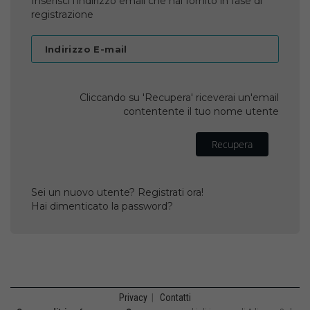
Inserisci l'indirizzo email che hai fornito in fase di
registrazione
Indirizzo E-mail
Cliccando su 'Recupera' riceverai un'email
contentente il tuo nome utente
Recupera
Sei un nuovo utente? Registrati ora!
Hai dimenticato la password?
Privacy
|
Contatti