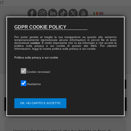
IT
GDPR COOKIE POLICY
Per poter gestire al meglio la tua navigazione su questo sito verranno
temporaneamente memorizzate alcune informazioni in piccoli file di testo
denominati
cookie
. È molto importante che tu sia informato e che accetti la
politica sulla privacy e sui cookie di questo sito Web. Per ulteriori
informazioni, leggi la nostra politica sulla privacy e sui cookie.
Politica sulla privacy e sui cookie
Cookie necessari
Statistiche
OK, HO CAPITO E ACCETTO
Recupera username