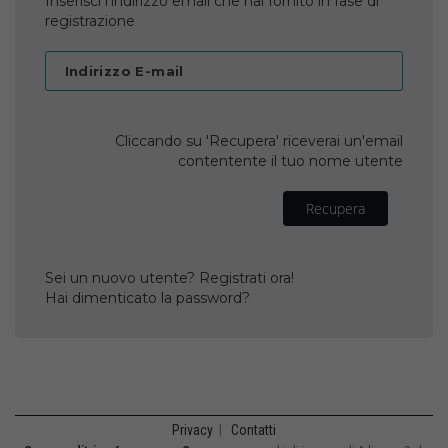
Inserisci l'indirizzo email che hai fornito in fase di
registrazione
Indirizzo E-mail
Cliccando su 'Recupera' riceverai un'email
contentente il tuo nome utente
Recupera
Sei un nuovo utente? Registrati ora!
Hai dimenticato la password?
Privacy
|
Contatti