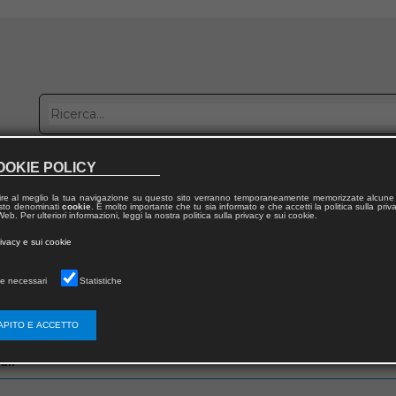
OOKIE POLICY
bblica con noi
Distribuzione
Lavora con noi
Contatti
ire al meglio la tua navigazione su questo sito verranno temporaneamente memorizzate alcune 
 testo denominati
cookie
. È molto importante che tu sia informato e che accetti la politica sulla priv
eb. Per ulteriori informazioni, leggi la nostra politica sulla privacy e sui cookie.
rivacy e sui cookie
e necessari
Statistiche
zo email che hai fornito in fase di registrazione
APITO E ACCETTO
ail