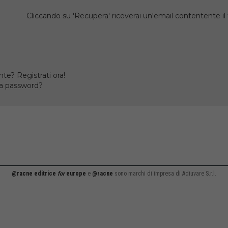
Cliccando su 'Recupera' riceverai un'email contentente 
te? Registrati ora!
la password?
@racne editrice
for
europe
e
@racne
sono marchi di impresa di Adiuvare S.r.l.