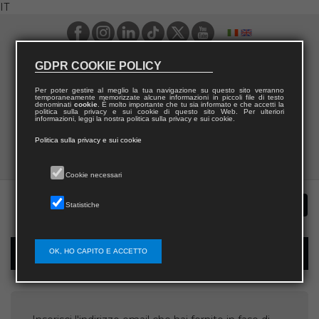
IT
GDPR COOKIE POLICY
Per poter gestire al meglio la tua navigazione su questo sito verranno
temporaneamente memorizzate alcune informazioni in piccoli file di testo
denominati
cookie
. È molto importante che tu sia informato e che accetti la
politica sulla privacy e sui cookie di questo sito Web. Per ulteriori
informazioni, leggi la nostra politica sulla privacy e sui cookie.
Politica sulla privacy e sui cookie
Cookie necessari
Statistiche
OK, HO CAPITO E ACCETTO
Recupera username