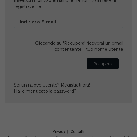
Inserisci l'indirizzo email che hai fornito in fase di
registrazione
Indirizzo E-mail
Cliccando su 'Recupera' riceverai un'email
contentente il tuo nome utente
Recupera
Sei un nuovo utente? Registrati ora!
Hai dimenticato la password?
Privacy
|
Contatti