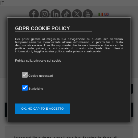
IT
GDPR COOKIE POLICY
Per poter gestire al meglio la tua navigazione su questo sito verranno
temporaneamente memorizzate alcune informazioni in piccoli file di testo
denominati
cookie
. È molto importante che tu sia informato e che accetti la
politica sulla privacy e sui cookie di questo sito Web. Per ulteriori
informazioni, leggi la nostra politica sulla privacy e sui cookie.
Politica sulla privacy e sui cookie
Cookie necessari
Statistiche
OK, HO CAPITO E ACCETTO
Recupera username