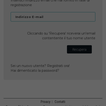
Inserisci l'indirizzo email che hai fornito in fase di
registrazione
Indirizzo E-mail
Cliccando su 'Recupera' riceverai un'email
contentente il tuo nome utente
Recupera
Sei un nuovo utente? Registrati ora!
Hai dimenticato la password?
Privacy
|
Contatti