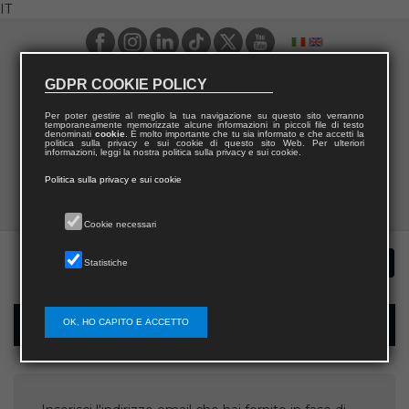
IT
GDPR COOKIE POLICY
Per poter gestire al meglio la tua navigazione su questo sito verranno
temporaneamente memorizzate alcune informazioni in piccoli file di testo
denominati
cookie
. È molto importante che tu sia informato e che accetti la
politica sulla privacy e sui cookie di questo sito Web. Per ulteriori
informazioni, leggi la nostra politica sulla privacy e sui cookie.
Politica sulla privacy e sui cookie
Cookie necessari
Statistiche
OK, HO CAPITO E ACCETTO
Recupera username