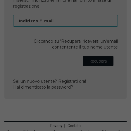
Inserisci l'indirizzo email che hai fornito in fase di
registrazione
Indirizzo E-mail
Cliccando su 'Recupera' riceverai un'email
contentente il tuo nome utente
Recupera
Sei un nuovo utente? Registrati ora!
Hai dimenticato la password?
Privacy
|
Contatti