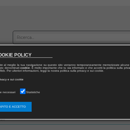
OOKIE POLICY
bblica con noi
Distribuzione
Lavora con noi
Contatti
ire al meglio la tua navigazione su questo sito verranno temporaneamente memorizzate alcune 
 testo denominati
cookie
. È molto importante che tu sia informato e che accetti la politica sulla priv
eb. Per ulteriori informazioni, leggi la nostra politica sulla privacy e sui cookie.
rivacy e sui cookie
e necessari
Statistiche
zo email che hai fornito in fase di registrazione
APITO E ACCETTO
ail