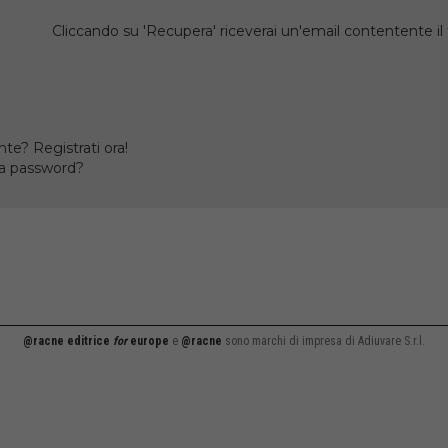
Cliccando su 'Recupera' riceverai un'email contentente 
te? Registrati ora!
la password?
@racne editrice
for
europe
e
@racne
sono marchi di impresa di Adiuvare S.r.l.