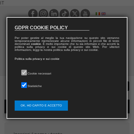
IT
GDPR COOKIE POLICY
Per poter gestire al meglio la tua navigazione su questo sito verranno
temporaneamente memorizzate alcune informazioni in piccoli file di testo
denominati
cookie
. È molto importante che tu sia informato e che accetti la
politica sulla privacy e sui cookie di questo sito Web. Per ulteriori
informazioni, leggi la nostra politica sulla privacy e sui cookie.
Politica sulla privacy e sui cookie
Cookie necessari
Statistiche
OK, HO CAPITO E ACCETTO
Recupera password