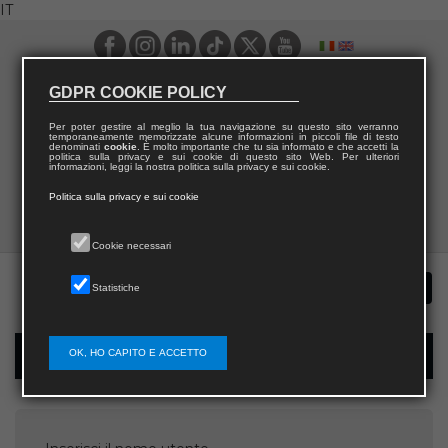
IT
GDPR COOKIE POLICY
Per poter gestire al meglio la tua navigazione su questo sito verranno
temporaneamente memorizzate alcune informazioni in piccoli file di testo
denominati
cookie
. È molto importante che tu sia informato e che accetti la
politica sulla privacy e sui cookie di questo sito Web. Per ulteriori
informazioni, leggi la nostra politica sulla privacy e sui cookie.
Politica sulla privacy e sui cookie
Cookie necessari
Statistiche
OK, HO CAPITO E ACCETTO
Recupera password