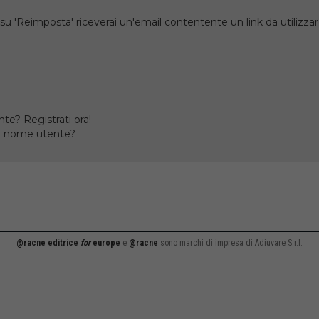
su 'Reimposta' riceverai un'email contentente un link da utilizzare
te? Registrati ora!
il nome utente?
@racne editrice
for
europe
e
@racne
sono marchi di impresa di Adiuvare S.r.l.