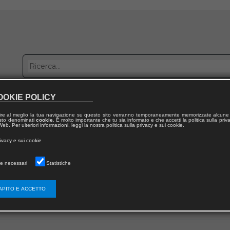
OOKIE POLICY
bblica con noi
Distribuzione
Lavora con noi
Contatti
ire al meglio la tua navigazione su questo sito verranno temporaneamente memorizzate alcune 
 testo denominati
cookie
. È molto importante che tu sia informato e che accetti la politica sulla priv
eb. Per ulteriori informazioni, leggi la nostra politica sulla privacy e sui cookie.
rivacy e sui cookie
e necessari
Statistiche
 utente
APITO E ACCETTO