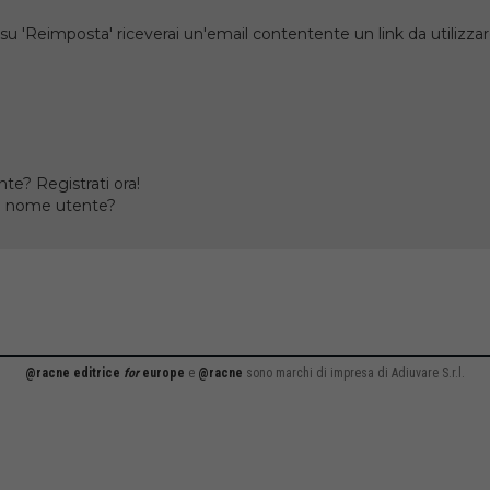
su 'Reimposta' riceverai un'email contentente un link da utilizzare
te? Registrati ora!
il nome utente?
@racne editrice
for
europe
e
@racne
sono marchi di impresa di Adiuvare S.r.l.