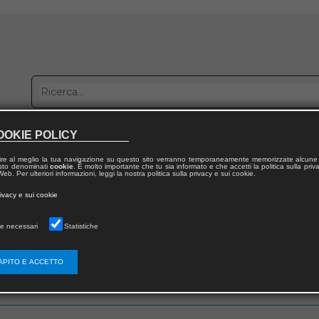
OOKIE POLICY
bblica con noi
Distribuzione
Lavora con noi
Contatti
ire al meglio la tua navigazione su questo sito verranno temporaneamente memorizzate alcune 
 testo denominati
cookie
. È molto importante che tu sia informato e che accetti la politica sulla priv
eb. Per ulteriori informazioni, leggi la nostra politica sulla privacy e sui cookie.
rivacy e sui cookie
e necessari
Statistiche
 utente
APITO E ACCETTO