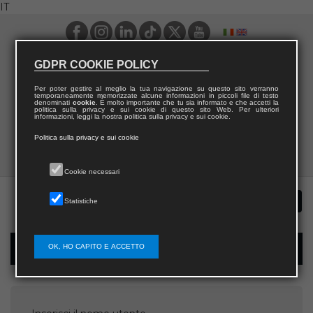
IT
GDPR COOKIE POLICY
Per poter gestire al meglio la tua navigazione su questo sito verranno
temporaneamente memorizzate alcune informazioni in piccoli file di testo
denominati
cookie
. È molto importante che tu sia informato e che accetti la
politica sulla privacy e sui cookie di questo sito Web. Per ulteriori
informazioni, leggi la nostra politica sulla privacy e sui cookie.
Politica sulla privacy e sui cookie
Cookie necessari
Statistiche
OK, HO CAPITO E ACCETTO
Recupera password