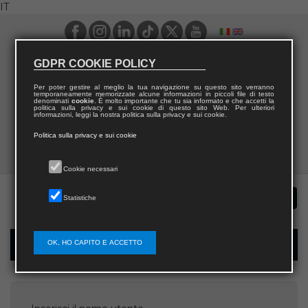
IT
GDPR COOKIE POLICY
Per poter gestire al meglio la tua navigazione su questo sito verranno
temporaneamente memorizzate alcune informazioni in piccoli file di testo
denominati
cookie
. È molto importante che tu sia informato e che accetti la
politica sulla privacy e sui cookie di questo sito Web. Per ulteriori
informazioni, leggi la nostra politica sulla privacy e sui cookie.
Politica sulla privacy e sui cookie
Cookie necessari
Statistiche
OK, HO CAPITO E ACCETTO
Recupera password