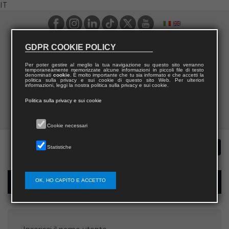
IT
GDPR COOKIE POLICY
Per poter gestire al meglio la tua navigazione su questo sito verranno
temporaneamente memorizzate alcune informazioni in piccoli file di testo
denominati
cookie
. È molto importante che tu sia informato e che accetti la
politica sulla privacy e sui cookie di questo sito Web. Per ulteriori
informazioni, leggi la nostra politica sulla privacy e sui cookie.
Politica sulla privacy e sui cookie
Cookie necessari
Statistiche
OK, HO CAPITO E ACCETTO
Recupera password