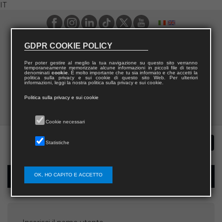
IT
GDPR COOKIE POLICY
Per poter gestire al meglio la tua navigazione su questo sito verranno
temporaneamente memorizzate alcune informazioni in piccoli file di testo
denominati
cookie
. È molto importante che tu sia informato e che accetti la
politica sulla privacy e sui cookie di questo sito Web. Per ulteriori
informazioni, leggi la nostra politica sulla privacy e sui cookie.
Politica sulla privacy e sui cookie
Cookie necessari
Statistiche
OK, HO CAPITO E ACCETTO
Recupera password