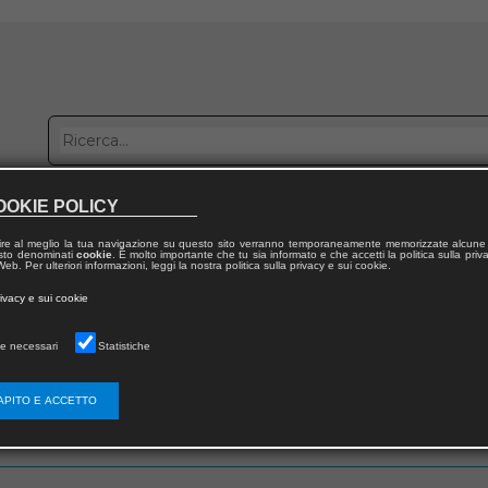
OOKIE POLICY
bblica con noi
Distribuzione
Lavora con noi
Contatti
ire al meglio la tua navigazione su questo sito verranno temporaneamente memorizzate alcune 
 testo denominati
cookie
. È molto importante che tu sia informato e che accetti la politica sulla priv
eb. Per ulteriori informazioni, leggi la nostra politica sulla privacy e sui cookie.
rivacy e sui cookie
e necessari
Statistiche
 utente
APITO E ACCETTO