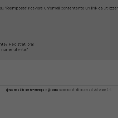
su 'Reimposta' riceverai un'email contentente un link da utilizzare
te? Registrati ora!
il nome utente?
@racne editrice
for
europe
e
@racne
sono marchi di impresa di Adiuvare S.r.l.