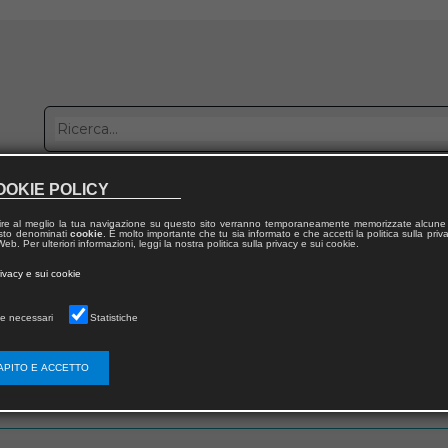
OOKIE POLICY
bblica con noi
Distribuzione
Lavora con noi
Contatti
ire al meglio la tua navigazione su questo sito verranno temporaneamente memorizzate alcune 
 testo denominati
cookie
. È molto importante che tu sia informato e che accetti la politica sulla priv
eb. Per ulteriori informazioni, leggi la nostra politica sulla privacy e sui cookie.
rivacy e sui cookie
e necessari
Statistiche
 utente
APITO E ACCETTO