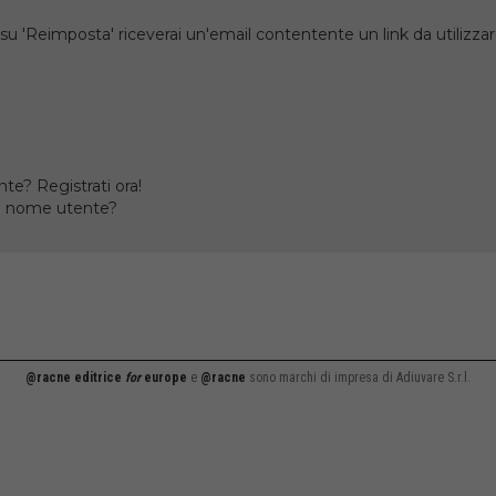
su 'Reimposta' riceverai un'email contentente un link da utilizzare
te? Registrati ora!
il nome utente?
@racne editrice
for
europe
e
@racne
sono marchi di impresa di Adiuvare S.r.l.