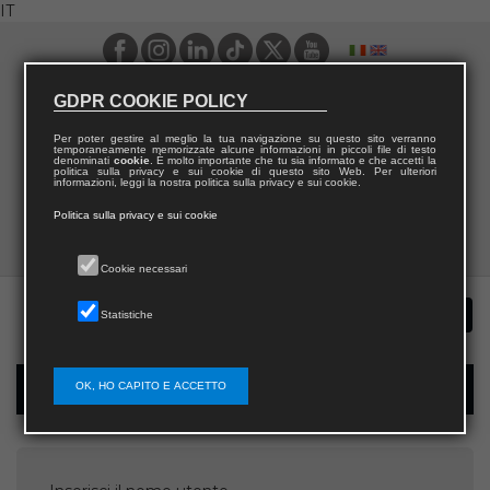
IT
GDPR COOKIE POLICY
Per poter gestire al meglio la tua navigazione su questo sito verranno
temporaneamente memorizzate alcune informazioni in piccoli file di testo
denominati
cookie
. È molto importante che tu sia informato e che accetti la
politica sulla privacy e sui cookie di questo sito Web. Per ulteriori
informazioni, leggi la nostra politica sulla privacy e sui cookie.
Politica sulla privacy e sui cookie
Cookie necessari
Statistiche
OK, HO CAPITO E ACCETTO
Recupera password