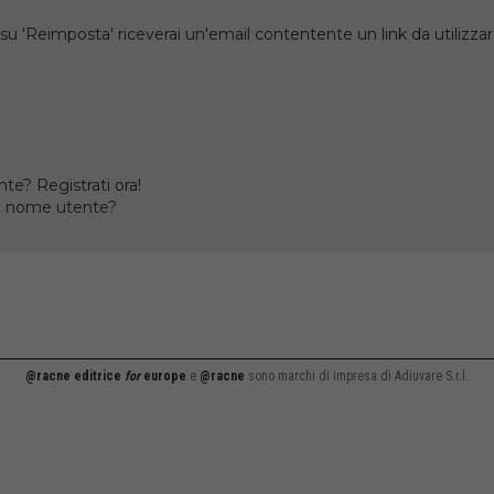
su 'Reimposta' riceverai un'email contentente un link da utilizzare
te? Registrati ora!
il nome utente?
@racne editrice
for
europe
e
@racne
sono marchi di impresa di Adiuvare S.r.l.