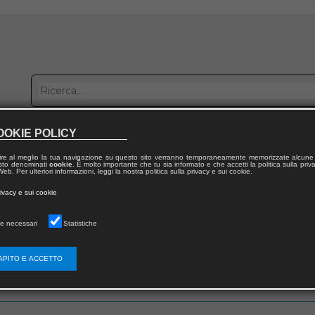
OOKIE POLICY
bblica con noi
Distribuzione
Lavora con noi
Contatti
ire al meglio la tua navigazione su questo sito verranno temporaneamente memorizzate alcune 
 testo denominati
cookie
. È molto importante che tu sia informato e che accetti la politica sulla priv
eb. Per ulteriori informazioni, leggi la nostra politica sulla privacy e sui cookie.
rivacy e sui cookie
e necessari
Statistiche
 utente
APITO E ACCETTO