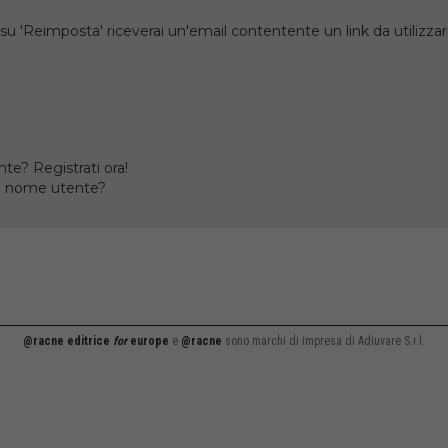
su 'Reimposta' riceverai un'email contentente un link da utilizzare
te? Registrati ora!
il nome utente?
@racne editrice
for
europe
e
@racne
sono marchi di impresa di Adiuvare S.r.l.