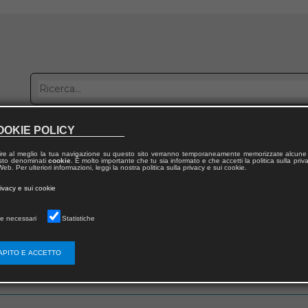
OOKIE POLICY
bblica con noi
Distribuzione
Lavora con noi
Contatti
ire al meglio la tua navigazione su questo sito verranno temporaneamente memorizzate alcune 
 testo denominati
cookie
. È molto importante che tu sia informato e che accetti la politica sulla priv
eb. Per ulteriori informazioni, leggi la nostra politica sulla privacy e sui cookie.
rivacy e sui cookie
e necessari
Statistiche
 utente
APITO E ACCETTO