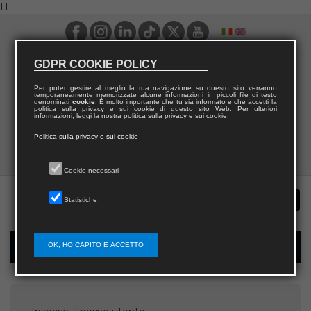
IT
GDPR COOKIE POLICY
Per poter gestire al meglio la tua navigazione su questo sito verranno
temporaneamente memorizzate alcune informazioni in piccoli file di testo
denominati
cookie
. È molto importante che tu sia informato e che accetti la
politica sulla privacy e sui cookie di questo sito Web. Per ulteriori
informazioni, leggi la nostra politica sulla privacy e sui cookie.
Politica sulla privacy e sui cookie
Cookie necessari
Statistiche
OK, HO CAPITO E ACCETTO
Recupera password