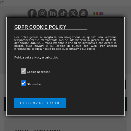
IT
GDPR COOKIE POLICY
Per poter gestire al meglio la tua navigazione su questo sito verranno
temporaneamente memorizzate alcune informazioni in piccoli file di testo
denominati
cookie
. È molto importante che tu sia informato e che accetti la
politica sulla privacy e sui cookie di questo sito Web. Per ulteriori
informazioni, leggi la nostra politica sulla privacy e sui cookie.
Politica sulla privacy e sui cookie
Cookie necessari
Statistiche
OK, HO CAPITO E ACCETTO
Recupera password