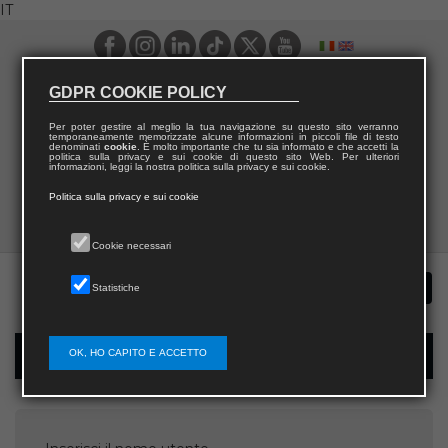
IT
GDPR COOKIE POLICY
Per poter gestire al meglio la tua navigazione su questo sito verranno
temporaneamente memorizzate alcune informazioni in piccoli file di testo
denominati
cookie
. È molto importante che tu sia informato e che accetti la
politica sulla privacy e sui cookie di questo sito Web. Per ulteriori
informazioni, leggi la nostra politica sulla privacy e sui cookie.
Politica sulla privacy e sui cookie
Cookie necessari
Statistiche
OK, HO CAPITO E ACCETTO
Recupera password