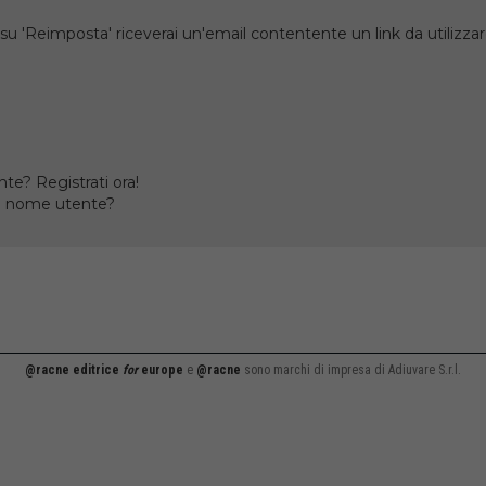
su 'Reimposta' riceverai un'email contentente un link da utilizzare
te? Registrati ora!
il nome utente?
@racne editrice
for
europe
e
@racne
sono marchi di impresa di Adiuvare S.r.l.