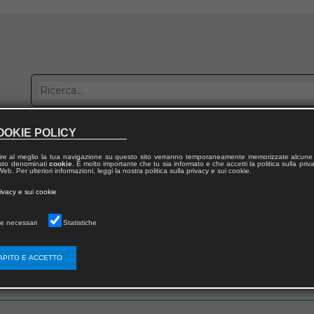
OOKIE POLICY
bblica con noi
Distribuzione
Lavora con noi
Contatti
ire al meglio la tua navigazione su questo sito verranno temporaneamente memorizzate alcune 
 testo denominati
cookie
. È molto importante che tu sia informato e che accetti la politica sulla priv
eb. Per ulteriori informazioni, leggi la nostra politica sulla privacy e sui cookie.
rivacy e sui cookie
e necessari
Statistiche
 utente
APITO E ACCETTO