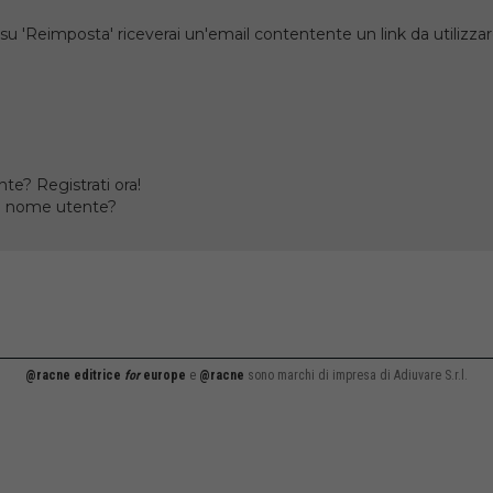
su 'Reimposta' riceverai un'email contentente un link da utilizzare
te? Registrati ora!
il nome utente?
@racne editrice
for
europe
e
@racne
sono marchi di impresa di Adiuvare S.r.l.