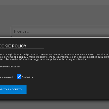
OOKIE POLICY
bblica con noi
Distribuzione
Lavora con noi
Contatti
ire al meglio la tua navigazione su questo sito verranno temporaneamente memorizzate alcune 
 testo denominati
cookie
. È molto importante che tu sia informato e che accetti la politica sulla priv
eb. Per ulteriori informazioni, leggi la nostra politica sulla privacy e sui cookie.
rivacy e sui cookie
e necessari
Statistiche
 utente
APITO E ACCETTO