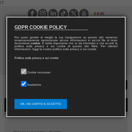
IT
GDPR COOKIE POLICY
Per poter gestire al meglio la tua navigazione su questo sito verranno
temporaneamente memorizzate alcune informazioni in piccoli file di testo
denominati
cookie
. È molto importante che tu sia informato e che accetti la
politica sulla privacy e sui cookie di questo sito Web. Per ulteriori
informazioni, leggi la nostra politica sulla privacy e sui cookie.
Politica sulla privacy e sui cookie
Cookie necessari
Statistiche
OK, HO CAPITO E ACCETTO
Recupera password