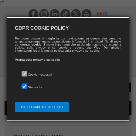
IT
GDPR COOKIE POLICY
Per poter gestire al meglio la tua navigazione su questo sito verranno
temporaneamente memorizzate alcune informazioni in piccoli file di testo
denominati
cookie
. È molto importante che tu sia informato e che accetti la
politica sulla privacy e sui cookie di questo sito Web. Per ulteriori
informazioni, leggi la nostra politica sulla privacy e sui cookie.
Politica sulla privacy e sui cookie
Cookie necessari
Statistiche
OK, HO CAPITO E ACCETTO
Recupera password