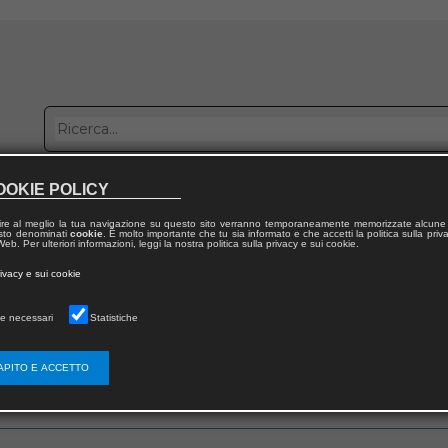
OOKIE POLICY
bblica con noi
Distribuzione
Lavora con noi
Contatti
ire al meglio la tua navigazione su questo sito verranno temporaneamente memorizzate alcune 
 testo denominati
cookie
. È molto importante che tu sia informato e che accetti la politica sulla priv
eb. Per ulteriori informazioni, leggi la nostra politica sulla privacy e sui cookie.
rivacy e sui cookie
e necessari
Statistiche
 utente
APITO E ACCETTO