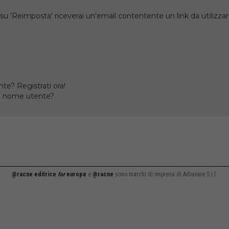
su 'Reimposta' riceverai un'email contentente un link da utilizzare
te? Registrati ora!
il nome utente?
@racne editrice
for
europe
e
@racne
sono marchi di impresa di Adiuvare S.r.l.