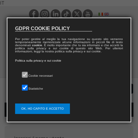
IT
GDPR COOKIE POLICY
Per poter gestire al meglio la tua navigazione su questo sito verranno
temporaneamente memorizzate alcune informazioni in piccoli file di testo
denominati
cookie
. È molto importante che tu sia informato e che accetti la
politica sulla privacy e sui cookie di questo sito Web. Per ulteriori
informazioni, leggi la nostra politica sulla privacy e sui cookie.
Politica sulla privacy e sui cookie
Cookie necessari
Statistiche
OK, HO CAPITO E ACCETTO
Recupera password