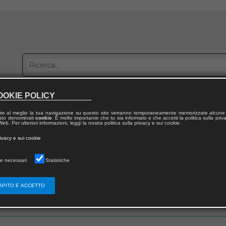
OOKIE POLICY
bblica con noi
Distribuzione
Lavora con noi
Contatti
ire al meglio la tua navigazione su questo sito verranno temporaneamente memorizzate alcune 
 testo denominati
cookie
. È molto importante che tu sia informato e che accetti la politica sulla priv
eb. Per ulteriori informazioni, leggi la nostra politica sulla privacy e sui cookie.
rivacy e sui cookie
e necessari
Statistiche
 utente
APITO E ACCETTO