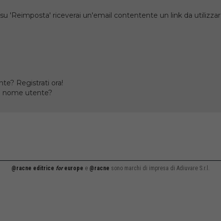
su 'Reimposta' riceverai un'email contentente un link da utilizzare
te? Registrati ora!
il nome utente?
@racne editrice
for
europe
e
@racne
sono marchi di impresa di Adiuvare S.r.l.