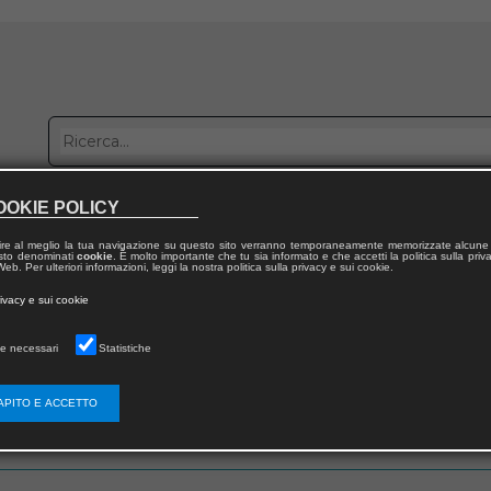
OOKIE POLICY
bblica con noi
Distribuzione
Lavora con noi
Contatti
ire al meglio la tua navigazione su questo sito verranno temporaneamente memorizzate alcune 
 testo denominati
cookie
. È molto importante che tu sia informato e che accetti la politica sulla priv
eb. Per ulteriori informazioni, leggi la nostra politica sulla privacy e sui cookie.
rivacy e sui cookie
e necessari
Statistiche
 utente
APITO E ACCETTO