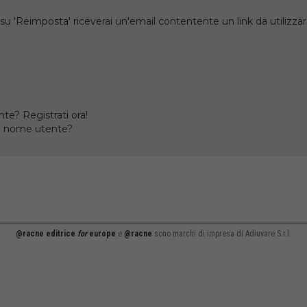
su 'Reimposta' riceverai un'email contentente un link da utilizzare
te? Registrati ora!
il nome utente?
@racne editrice
for
europe
e
@racne
sono marchi di impresa di Adiuvare S.r.l.