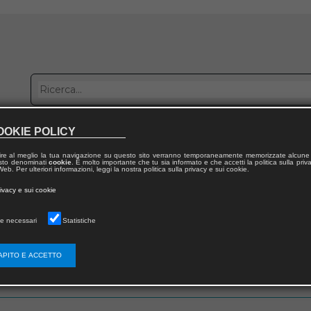
OOKIE POLICY
bblica con noi
Distribuzione
Lavora con noi
Contatti
ire al meglio la tua navigazione su questo sito verranno temporaneamente memorizzate alcune 
 testo denominati
cookie
. È molto importante che tu sia informato e che accetti la politica sulla priv
eb. Per ulteriori informazioni, leggi la nostra politica sulla privacy e sui cookie.
rivacy e sui cookie
e necessari
Statistiche
 utente
APITO E ACCETTO