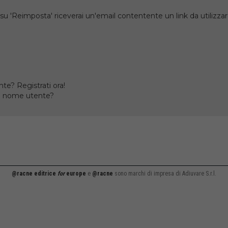
su 'Reimposta' riceverai un'email contentente un link da utilizzare
te? Registrati ora!
il nome utente?
@racne editrice
for
europe
e
@racne
sono marchi di impresa di Adiuvare S.r.l.