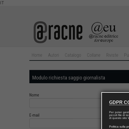
IT
Home
Autori
Catalogo
Collane
Riviste
Pu
Modulo richiesta saggio giornalista
Nome
GDPR C
Per poter gest
E-mail
piccoli file di
di questo sito W
Politica sulla p