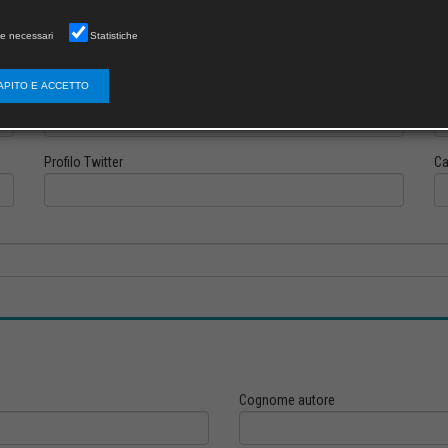
e necessari
Statistiche
APITO E ACCETTO
Profilo Instagram
Pr
Profilo Twitter
Ca
Cognome autore