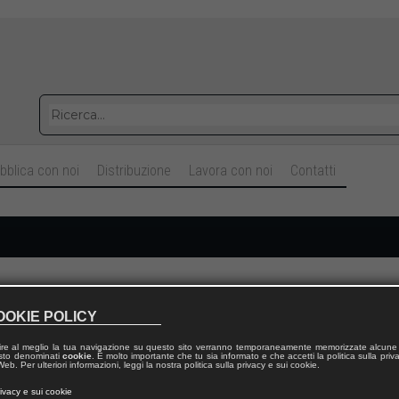
bblica con noi
Distribuzione
Lavora con noi
Contatti
Cognome
OOKIE POLICY
ire al meglio la tua navigazione su questo sito verranno temporaneamente memorizzate alcune 
Telefono fisso
 testo denominati
cookie
. È molto importante che tu sia informato e che accetti la politica sulla priv
eb. Per ulteriori informazioni, leggi la nostra politica sulla privacy e sui cookie.
rivacy e sui cookie