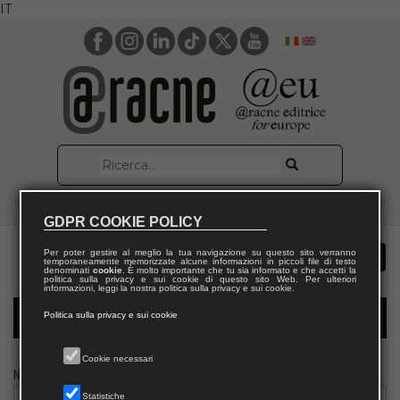
IT
GDPR COOKIE POLICY
Per poter gestire al meglio la tua navigazione su questo sito verranno
temporaneamente memorizzate alcune informazioni in piccoli file di testo
denominati
cookie
. È molto importante che tu sia informato e che accetti la
politica sulla privacy e sui cookie di questo sito Web. Per ulteriori
informazioni, leggi la nostra politica sulla privacy e sui cookie.
Politica sulla privacy e sui cookie
Modulo richiesta saggio docente
Cookie necessari
Nome
Statistiche