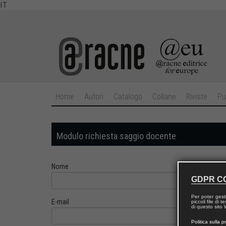
IT
Home
Autori
Catalogo
Collane
Riviste
Pu
Modulo richiesta saggio docente
Nome
GDPR C
Per poter gest
E-mail
piccoli file di
di questo sito W
Politica sulla p