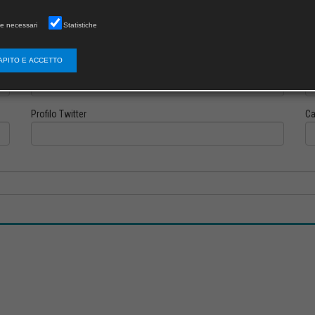
e necessari
Statistiche
APITO E ACCETTO
Profilo Instagram
Pr
Profilo Twitter
Ca