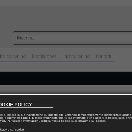
bblica con noi
Distribuzione
Lavora con noi
Contatti
Cognome
OOKIE POLICY
ire al meglio la tua navigazione su questo sito verranno temporaneamente memorizzate alcune 
Telefono fisso
 testo denominati
cookie
. È molto importante che tu sia informato e che accetti la politica sulla priv
eb. Per ulteriori informazioni, leggi la nostra politica sulla privacy e sui cookie.
rivacy e sui cookie