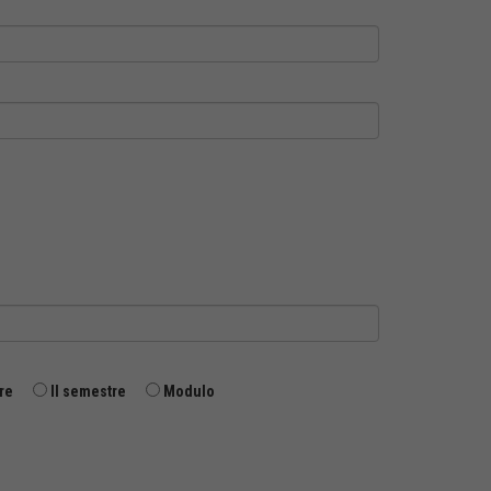
re
II semestre
Modulo