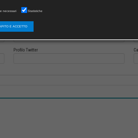
e necessari
Statistiche
APITO E ACCETTO
Profilo Instagram
Pr
Profilo Twitter
Ca