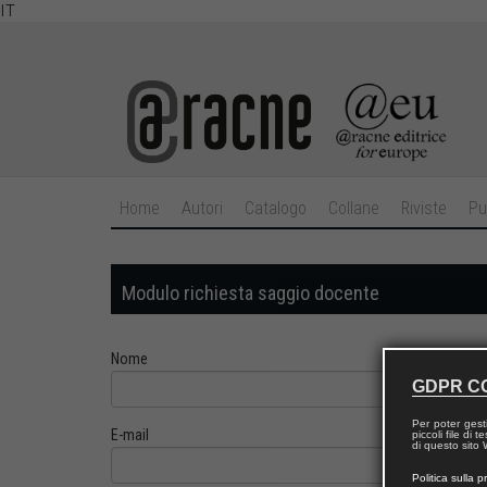
IT
Home
Autori
Catalogo
Collane
Riviste
Pu
Modulo richiesta saggio docente
Nome
GDPR C
Per poter gest
E-mail
piccoli file di
di questo sito W
Politica sulla p