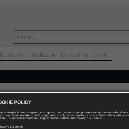
bblica con noi
Distribuzione
Lavora con noi
Contatti
Cognome
OOKIE POLICY
ire al meglio la tua navigazione su questo sito verranno temporaneamente memorizzate alcune 
Telefono fisso
 testo denominati
cookie
. È molto importante che tu sia informato e che accetti la politica sulla priv
eb. Per ulteriori informazioni, leggi la nostra politica sulla privacy e sui cookie.
rivacy e sui cookie