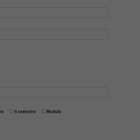
re
II semestre
Modulo