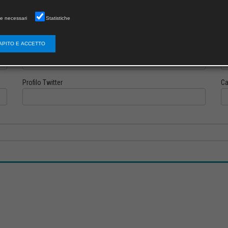
e necessari
Statistiche
APITO E ACCETTO
Profilo Instagram
Pr
Profilo Twitter
Ca