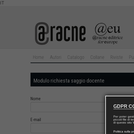
IT
Home
Autori
Catalogo
Collane
Riviste
Pu
Modulo richiesta saggio docente
Nome
GDPR C
Per poter gest
E-mail
piccoli file di
di questo sito W
Politica sulla p