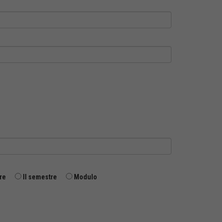
re
II semestre
Modulo