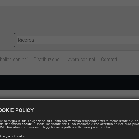
bblica con noi
Distribuzione
Lavora con noi
Contatti
Cognome
OOKIE POLICY
ire al meglio la tua navigazione su questo sito verranno temporaneamente memorizzate alcune 
Telefono fisso
 testo denominati
cookie
. È molto importante che tu sia informato e che accetti la politica sulla priv
eb. Per ulteriori informazioni, leggi la nostra politica sulla privacy e sui cookie.
rivacy e sui cookie