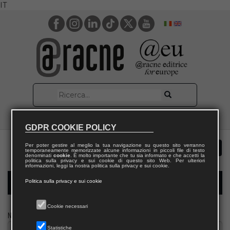
IT
GDPR COOKIE POLICY
Per poter gestire al meglio la tua navigazione su questo sito verranno
temporaneamente memorizzate alcune informazioni in piccoli file di testo
denominati
cookie
. È molto importante che tu sia informato e che accetti la
politica sulla privacy e sui cookie di questo sito Web. Per ulteriori
informazioni, leggi la nostra politica sulla privacy e sui cookie.
Politica sulla privacy e sui cookie
Modulo richiesta saggio docente
Cookie necessari
Nome
Statistiche