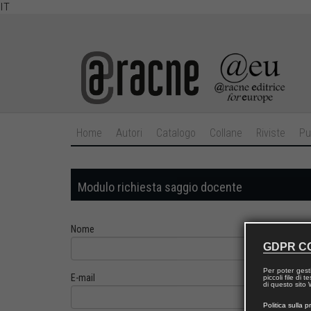
IT
Home
Autori
Catalogo
Collane
Riviste
Pu
Modulo richiesta saggio docente
Nome
GDPR C
Per poter gest
E-mail
piccoli file di
di questo sito W
Politica sulla p