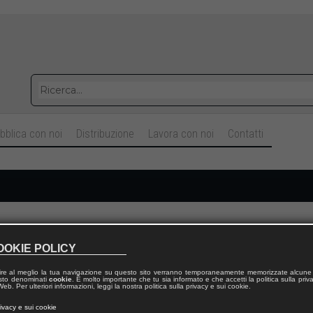
bblica con noi
Distribuzione
Lavora con noi
Contatti
Cognome
OOKIE POLICY
ire al meglio la tua navigazione su questo sito verranno temporaneamente memorizzate alcune 
Telefono fisso
 testo denominati
cookie
. È molto importante che tu sia informato e che accetti la politica sulla priv
eb. Per ulteriori informazioni, leggi la nostra politica sulla privacy e sui cookie.
rivacy e sui cookie