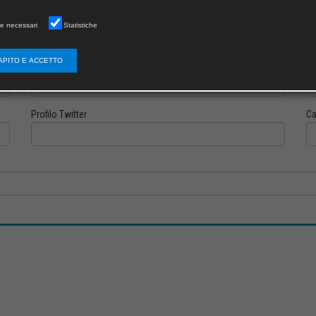
e necessari
Statistiche
APITO E ACCETTO
Profilo Instagram
Pr
Profilo Twitter
Ca