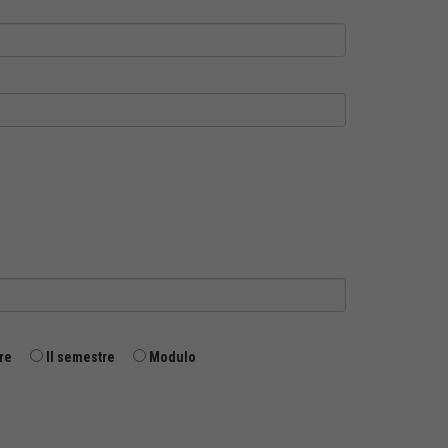
re
II semestre
Modulo