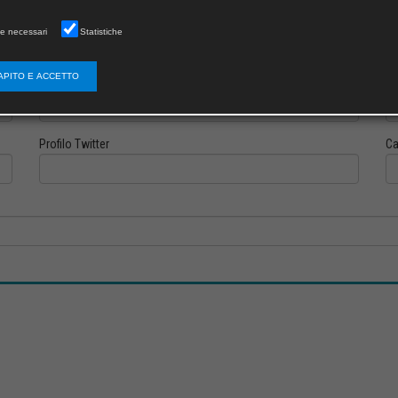
e necessari
Statistiche
APITO E ACCETTO
Profilo Instagram
Pr
Profilo Twitter
Ca