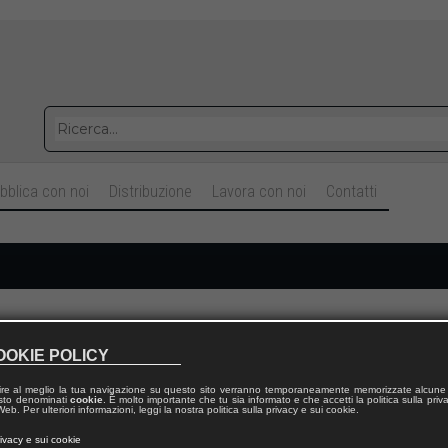
bblica con noi
Distribuzione
Lavora con noi
Contatti
Cognome
OOKIE POLICY
ire al meglio la tua navigazione su questo sito verranno temporaneamente memorizzate alcune 
Telefono fisso
 testo denominati
cookie
. È molto importante che tu sia informato e che accetti la politica sulla priv
eb. Per ulteriori informazioni, leggi la nostra politica sulla privacy e sui cookie.
rivacy e sui cookie