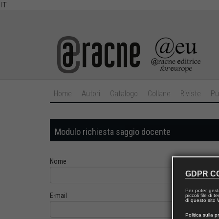
IT
Home
Autori
Catalogo
Collane
Riviste
Pu
Modulo richiesta saggio docente
Nome
GDPR C
Per poter gest
E-mail
piccoli file di
di questo sito W
Politica sulla p