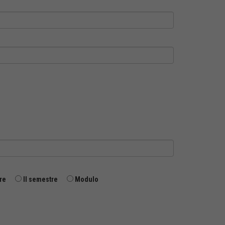
re
II semestre
Modulo