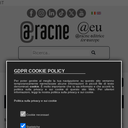
IT
GDPR COOKIE POLICY
Per poter gestire al meglio la tua navigazione su questo sito verranno
temporaneamente memorizzate alcune informazioni in piccoli file di testo
denominati
cookie
. È molto importante che tu sia informato e che accetti la
politica sulla privacy e sui cookie di questo sito Web. Per ulteriori
informazioni, leggi la nostra politica sulla privacy e sui cookie.
Politica sulla privacy e sui cookie
Modulo richiesta saggio docente
Cookie necessari
Nome
Statistiche